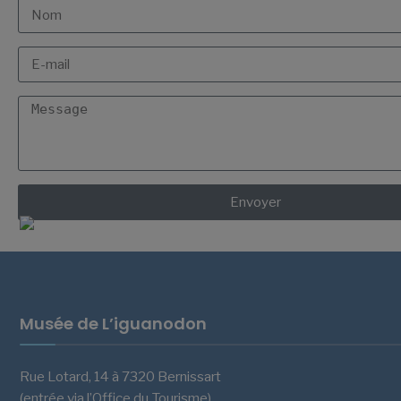
Envoyer
Musée de L’iguanodon
Rue Lotard, 14 à 7320 Bernissart
(entrée via l’Office du Tourisme)