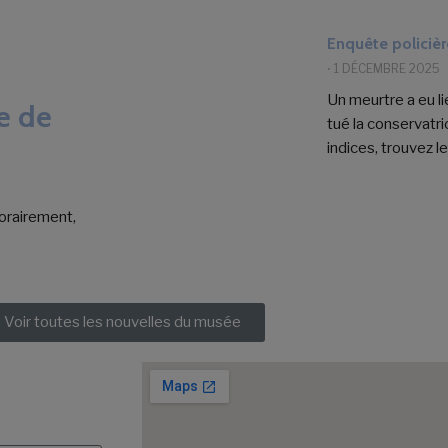
Enquête policiè
⋅
1 DÉCEMBRE 2025
Un meurtre a eu l
e de
tué la conservatri
indices, trouvez le
orairement,
Voir toutes les nouvelles du musée