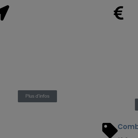
ès
Tarifs
otard, 14 à 7320 Bernissart (entrée
Adultes 5€
Office du Tourisme)
Sénior 4€
onnées GPS : 50.4825 | 3.64592
Enfant de +
Enfants -6 
Plus d'infos
Combi