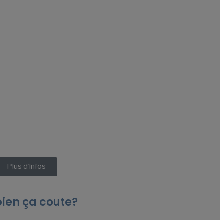
6 à 18 ans 4€
ans Gratuit
Plus d'infos
en ça coute?