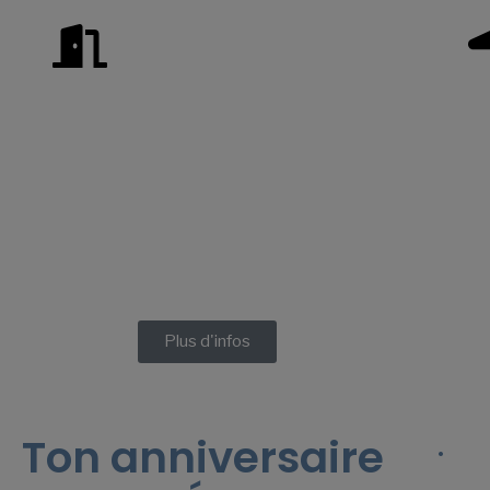
Horaires
Acc
Ouvert tous les jours sauf le lundi de 10 à
Rue L
17h
via l’
(Du 01/10 au 31/03 de 10 à 16h)
Coord
Plus d'infos
Ton anniversaire
.