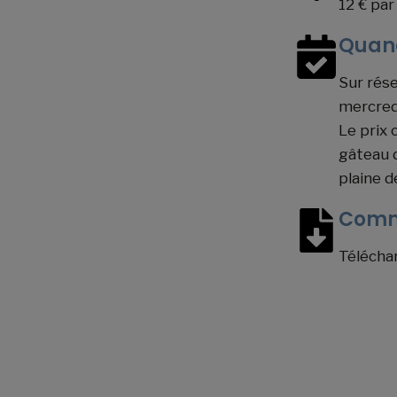
12 € par
Quan
Sur rése
mercred
Le prix 
gâteau d
plaine d
Comm
Téléchar