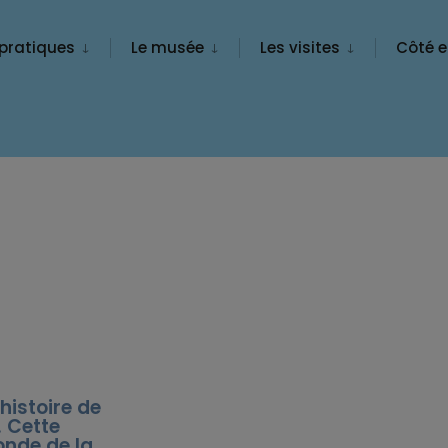
 pratiques
Le musée
Les visites
Côté e
histoire de
. Cette
onde de la